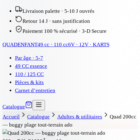
Livraison palette · 5-10 J ouvrés
Retour 14 J · sans justification
Paiement 100 % sécurisé · 3-D Secure
QUAD
ENFANT
49 cc · 110 cc
6V · 12V · KARTS
Par âge · 5-7
49 CC essence
110 / 125 CC
Pièces & kits
Carnet d’entretien
Catalogue
Accueil
Catalogue
Adultes & utilitaires
Quad 200cc
— buggy plage tout-terrain ado