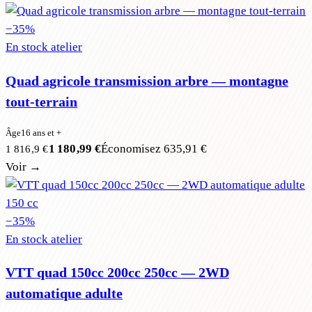
−
35
%
En stock atelier
Quad agricole transmission arbre — montagne
tout-terrain
Âge
16 ans et +
1 180,99 €
Économisez
635,91 €
1 816,9 €
Voir →
150 cc
−
35
%
En stock atelier
VTT quad 150cc 200cc 250cc — 2WD
automatique adulte