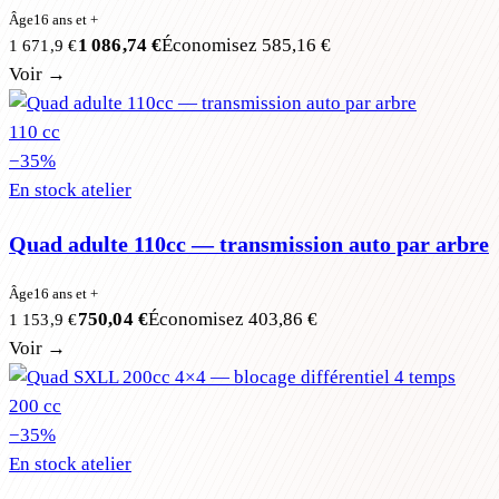
Âge
16 ans et +
1 086,74 €
Économisez
585,16 €
1 671,9 €
Voir →
110 cc
−
35
%
En stock atelier
Quad adulte 110cc — transmission auto par arbre
Âge
16 ans et +
750,04 €
Économisez
403,86 €
1 153,9 €
Voir →
200 cc
−
35
%
En stock atelier