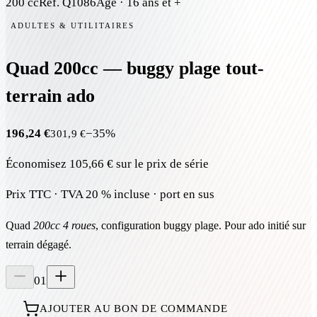
200 cc
Réf.
Q1086
Âge ·
16 ans et +
ADULTES & UTILITAIRES
Quad 200cc — buggy plage tout-
terrain ado
196,24 €
−
35
%
301,9 €
Économisez
105,66 €
sur le prix de série
Prix TTC · TVA 20 % incluse · port en sus
Quad
200cc 4 roues
, configuration buggy plage. Pour ado initié sur
terrain dégagé.
01
AJOUTER AU BON DE COMMANDE