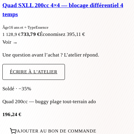
Quad SXLL 200cc 4×4 — blocage différentiel 4
temps
Âge
16 ans et +
·
Type
Essence
733,79 €
Économisez
395,11 €
1 128,9 €
Voir →
Une question avant l’achat ? L’atelier répond.
ÉCRIRE À L’ATELIER
Soldé · −35%
Quad 200cc — buggy plage tout-terrain ado
196,24 €
AJOUTER AU BON DE COMMANDE