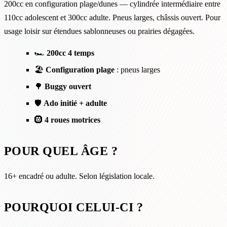
200cc en configuration plage/dunes — cylindrée intermédiaire entre
110cc adolescent et 300cc adulte. Pneus larges, châssis ouvert. Pour
usage loisir sur étendues sablonneuses ou prairies dégagées.
🏎️
200cc 4 temps
🏖️
Configuration plage
: pneus larges
🌳
Buggy ouvert
🛡️
Ado initié + adulte
🛞
4 roues motrices
POUR QUEL ÂGE ?
16+ encadré ou adulte. Selon législation locale.
POURQUOI CELUI-CI ?