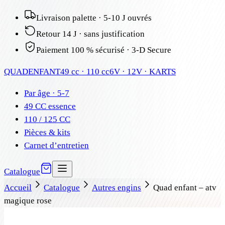
Livraison palette · 5-10 J ouvrés
Retour 14 J · sans justification
Paiement 100 % sécurisé · 3-D Secure
QUAD
ENFANT
49 cc · 110 cc
6V · 12V · KARTS
Par âge · 5-7
49 CC essence
110 / 125 CC
Pièces & kits
Carnet d’entretien
Catalogue
Accueil
Catalogue
Autres engins
Quad enfant – atv
magique rose