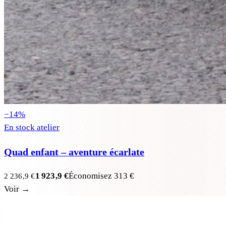
−
14
%
En stock atelier
Quad enfant – aventure écarlate
1 923,9 €
Économisez
313 €
2 236,9 €
Voir →