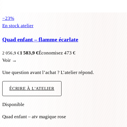
−
23
%
En stock atelier
Quad enfant – flamme écarlate
1 583,9 €
Économisez
473 €
2 056,9 €
Voir →
Une question avant l’achat ? L’atelier répond.
ÉCRIRE À L’ATELIER
Disponible
Quad enfant – atv magique rose