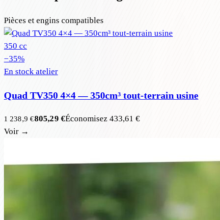
Pièces et engins compatibles
350 cc
−
35
%
En stock atelier
Quad TV350 4×4 — 350cm³ tout-terrain usine
805,29 €
Économisez
433,61 €
1 238,9 €
Voir →