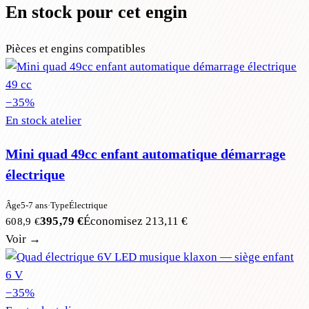
En stock pour cet engin
Pièces et engins compatibles
49 cc
−
35
%
En stock atelier
Mini quad 49cc enfant automatique démarrage
électrique
Âge
5-7 ans
·
Type
Électrique
395,79 €
Économisez
213,11 €
608,9 €
Voir →
6 V
−
35
%