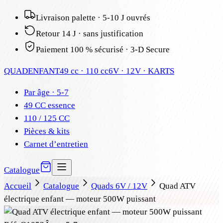
Livraison palette · 5-10 J ouvrés
Retour 14 J · sans justification
Paiement 100 % sécurisé · 3-D Secure
QUAD
ENFANT
49 cc · 110 cc
6V · 12V · KARTS
Par âge · 5-7
49 CC essence
110 / 125 CC
Pièces & kits
Carnet d’entretien
Catalogue
Accueil
Catalogue
Quads 6V / 12V
Quad ATV
électrique enfant — moteur 500W puissant