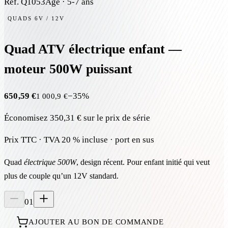
Réf.
Q1053
Âge ·
5-7 ans
QUADS 6V / 12V
Quad ATV électrique enfant —
moteur 500W puissant
650,59 €
−
35
%
1 000,9 €
Économisez
350,31 €
sur le prix de série
Prix TTC · TVA 20 % incluse · port en sus
Quad
électrique 500W
, design récent. Pour enfant initié qui veut
plus de couple qu’un 12V standard.
01
AJOUTER AU BON DE COMMANDE