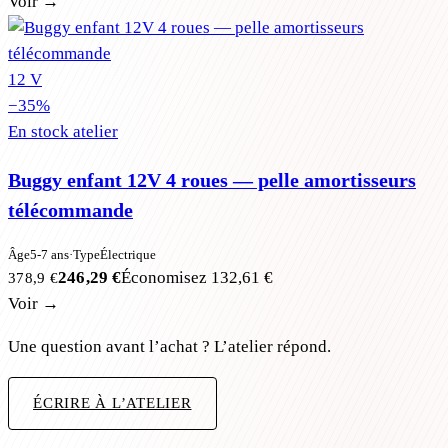
Voir →
12 V
−
35
%
En stock atelier
Buggy enfant 12V 4 roues — pelle amortisseurs
télécommande
Âge
5-7 ans
·
Type
Électrique
246,29 €
Économisez
132,61 €
378,9 €
Voir →
Une question avant l’achat ? L’atelier répond.
ÉCRIRE À L’ATELIER