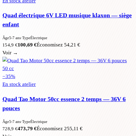
En stock atelier
Quad électrique 6V LED musique klaxon — siège
enfant
Âge
5-7 ans
·
Type
Électrique
100,69 €
Économisez
54,21 €
154,9 €
Voir →
50 cc
−
35
%
En stock atelier
Quad Tao Motor 50cc essence 2 temps — 36V 6
pouces
Âge
5-7 ans
·
Type
Électrique
473,79 €
Économisez
255,11 €
728,9 €