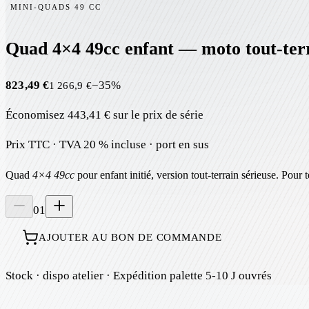
MINI-QUADS 49 CC
Quad 4×4 49cc enfant — moto tout-te
823,49 €
−
35
%
1 266,9 €
Économisez
443,41 €
sur le prix de série
Prix TTC · TVA 20 % incluse · port en sus
Quad
4×4 49cc
pour enfant initié, version tout-terrain sérieuse. Pour 
01
AJOUTER AU BON DE COMMANDE
Stock
· dispo atelier
· Expédition palette 5-10 J ouvrés