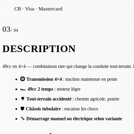
CB · Visa · Mastercard
03
/
04
DESCRIPTION
49cc en 4×4 — combinaison rare qui change la conduite tout-terrain. L
🛞
Transmission 4×4
: traction maintenue en pente
🏎️
49cc 2 temps
: moteur léger
🌳
Tout-terrain accidenté
: chemin agricole, prairie
🛡️
Châssis tubulaire
: encaisse les chocs
🔧
Démarrage manuel ou électrique selon variante