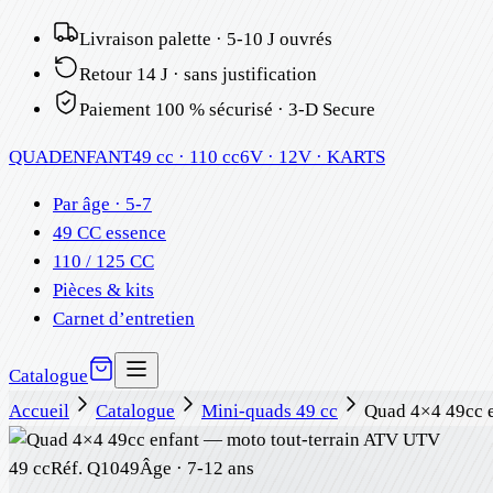
Livraison palette · 5-10 J ouvrés
Retour 14 J · sans justification
Paiement 100 % sécurisé · 3-D Secure
QUAD
ENFANT
49 cc · 110 cc
6V · 12V · KARTS
Par âge · 5-7
49 CC essence
110 / 125 CC
Pièces & kits
Carnet d’entretien
Catalogue
Accueil
Catalogue
Mini-quads 49 cc
Quad 4×4 49cc 
49 cc
Réf.
Q1049
Âge ·
7-12 ans