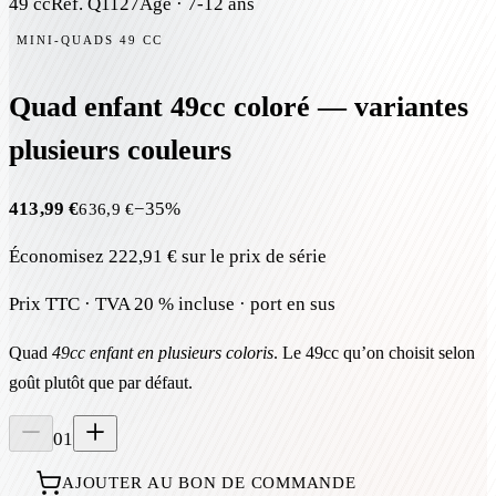
49 cc
Réf.
Q1127
Âge ·
7-12 ans
MINI-QUADS 49 CC
Quad enfant 49cc coloré — variantes
plusieurs couleurs
413,99 €
−
35
%
636,9 €
Économisez
222,91 €
sur le prix de série
Prix TTC · TVA 20 % incluse · port en sus
Quad
49cc enfant en plusieurs coloris
. Le 49cc qu’on choisit selon
goût plutôt que par défaut.
01
AJOUTER AU BON DE COMMANDE