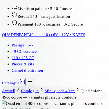
Livraison palette · 5-10 J ouvrés
Retour 14 J · sans justification
Paiement 100 % sécurisé · 3-D Secure
QUAD
ENFANT
49 cc · 110 cc
6V · 12V · KARTS
Par âge · 5-7
49 CC essence
110 / 125 CC
Pièces & kits
Carnet d’entretien
Catalogue
Accueil
Catalogue
Mini-quads 49 cc
Quad enfant
49cc coloré — variantes plusieurs couleurs