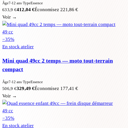
Âge
7-12 ans
·
Type
Essence
412,04 €
Économisez
221,86 €
633,9 €
Voir →
49 cc
−
35
%
En stock atelier
Mini quad 49cc 2 temps — moto tout-terrain
compact
Âge
7-12 ans
·
Type
Essence
329,49 €
Économisez
177,41 €
506,9 €
Voir →
49 cc
−
35
%
En stock atelier