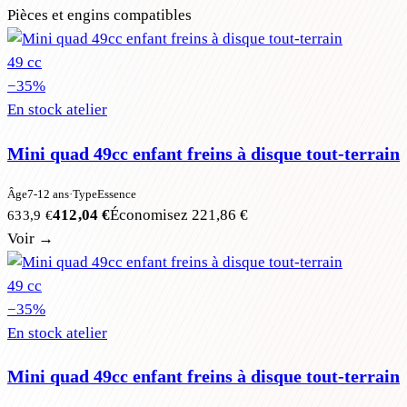
Pièces et engins compatibles
49 cc
−
35
%
En stock atelier
Mini quad 49cc enfant freins à disque tout-terrain
Âge
7-12 ans
·
Type
Essence
412,04 €
Économisez
221,86 €
633,9 €
Voir →
49 cc
−
35
%
En stock atelier
Mini quad 49cc enfant freins à disque tout-terrain