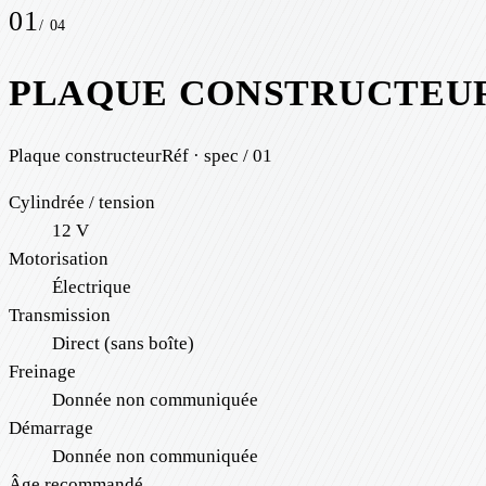
01
/
04
PLAQUE CONSTRUCTEU
Plaque constructeur
Réf · spec / 01
Cylindrée / tension
12 V
Motorisation
Électrique
Transmission
Direct (sans boîte)
Freinage
Donnée non communiquée
Démarrage
Donnée non communiquée
Âge recommandé