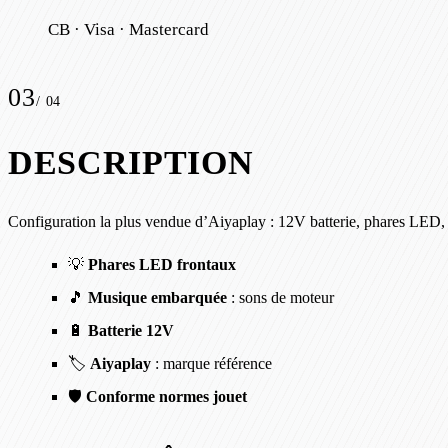
CB · Visa · Mastercard
03
/
04
DESCRIPTION
Configuration la plus vendue d’Aiyaplay : 12V batterie, phares LED
💡
Phares LED frontaux
🎵
Musique embarquée
: sons de moteur
🔋
Batterie 12V
🏷️
Aiyaplay
: marque référence
🛡️
Conforme normes jouet