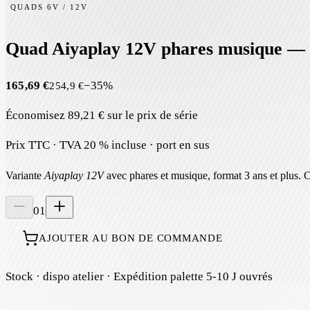
QUADS 6V / 12V
Quad Aiyaplay 12V phares musique — v
165,69 €
−
35
%
254,9 €
Économisez
89,21 €
sur le prix de série
Prix TTC · TVA 20 % incluse · port en sus
Variante
Aiyaplay 12V
avec phares et musique, format 3 ans et plus. 
01
AJOUTER AU BON DE COMMANDE
Stock
· dispo atelier
· Expédition palette 5-10 J ouvrés