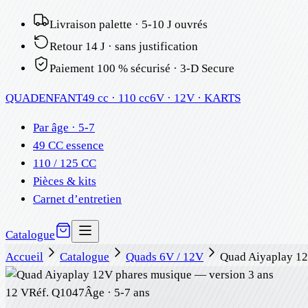
Livraison palette · 5-10 J ouvrés
Retour 14 J · sans justification
Paiement 100 % sécurisé · 3-D Secure
QUAD
ENFANT
49 cc · 110 cc
6V · 12V · KARTS
Par âge · 5-7
49 CC essence
110 / 125 CC
Pièces & kits
Carnet d’entretien
Catalogue
Accueil
Catalogue
Quads 6V / 12V
Quad Aiyaplay 12
12 V
Réf.
Q1047
Âge ·
5-7 ans