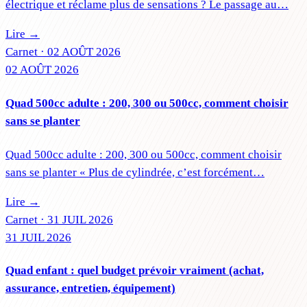
électrique et réclame plus de sensations ? Le passage au…
Lire →
Carnet ·
02 AOÛT 2026
02 AOÛT 2026
Quad 500cc adulte : 200, 300 ou 500cc, comment choisir
sans se planter
Quad 500cc adulte : 200, 300 ou 500cc, comment choisir
sans se planter « Plus de cylindrée, c’est forcément…
Lire →
Carnet ·
31 JUIL 2026
31 JUIL 2026
Quad enfant : quel budget prévoir vraiment (achat,
assurance, entretien, équipement)