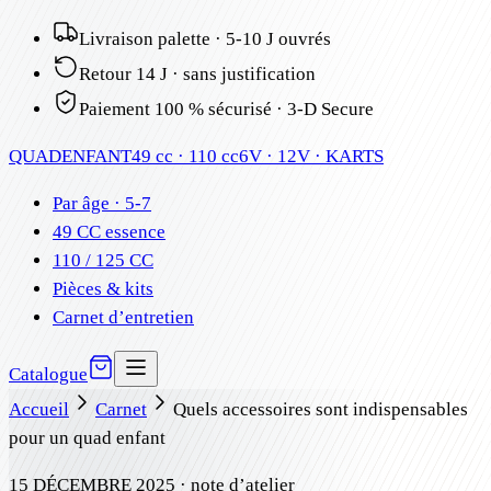
Livraison palette · 5-10 J ouvrés
Retour 14 J · sans justification
Paiement 100 % sécurisé · 3-D Secure
QUAD
ENFANT
49 cc · 110 cc
6V · 12V · KARTS
Par âge · 5-7
49 CC essence
110 / 125 CC
Pièces & kits
Carnet d’entretien
Catalogue
Accueil
Carnet
Quels accessoires sont indispensables
pour un quad enfant
15 DÉCEMBRE 2025
· note d’atelier