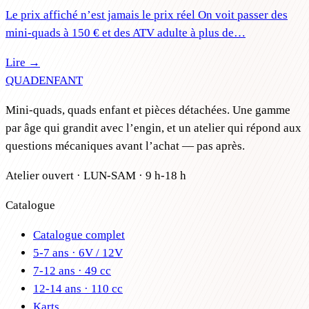
Le prix affiché n’est jamais le prix réel On voit passer des
mini-quads à 150 € et des ATV adulte à plus de…
Lire →
QUAD
ENFANT
Mini-quads, quads enfant et pièces détachées. Une gamme
par âge qui grandit avec l’engin, et un atelier qui répond aux
questions mécaniques avant l’achat — pas après.
Atelier ouvert · LUN-SAM · 9 h-18 h
Catalogue
Catalogue complet
5-7 ans · 6V / 12V
7-12 ans · 49 cc
12-14 ans · 110 cc
Karts