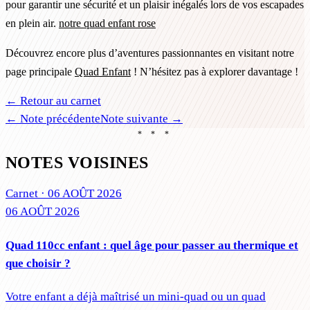
pour garantir une sécurité et un plaisir inégalés lors de vos escapades
en plein air.
notre quad enfant rose
Découvrez encore plus d’aventures passionnantes en visitant notre
page principale
Quad Enfant
! N’hésitez pas à explorer davantage !
← Retour au carnet
← Note précédente
Note suivante →
* * *
NOTES VOISINES
Carnet ·
06 AOÛT 2026
06 AOÛT 2026
Quad 110cc enfant : quel âge pour passer au thermique et
que choisir ?
Votre enfant a déjà maîtrisé un mini-quad ou un quad