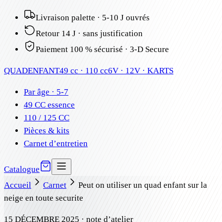
Livraison palette · 5-10 J ouvrés
Retour 14 J · sans justification
Paiement 100 % sécurisé · 3-D Secure
QUAD
ENFANT
49 cc · 110 cc
6V · 12V · KARTS
Par âge · 5-7
49 CC essence
110 / 125 CC
Pièces & kits
Carnet d’entretien
Catalogue
Accueil
Carnet
Peut on utiliser un quad enfant sur la
neige en toute securite
15 DÉCEMBRE 2025
· note d’atelier