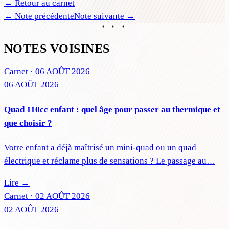
← Retour au carnet
← Note précédente
Note suivante →
* * *
NOTES VOISINES
Carnet ·
06 AOÛT 2026
06 AOÛT 2026
Quad 110cc enfant : quel âge pour passer au thermique et
que choisir ?
Votre enfant a déjà maîtrisé un mini-quad ou un quad
électrique et réclame plus de sensations ? Le passage au…
Lire →
Carnet ·
02 AOÛT 2026
02 AOÛT 2026