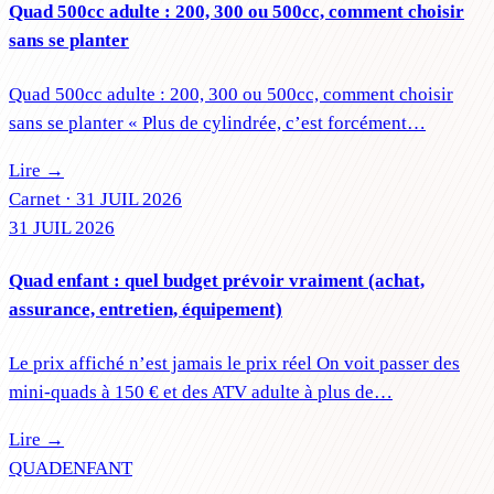
Quad 500cc adulte : 200, 300 ou 500cc, comment choisir
sans se planter
Quad 500cc adulte : 200, 300 ou 500cc, comment choisir
sans se planter « Plus de cylindrée, c’est forcément…
Lire →
Carnet ·
31 JUIL 2026
31 JUIL 2026
Quad enfant : quel budget prévoir vraiment (achat,
assurance, entretien, équipement)
Le prix affiché n’est jamais le prix réel On voit passer des
mini-quads à 150 € et des ATV adulte à plus de…
Lire →
QUAD
ENFANT