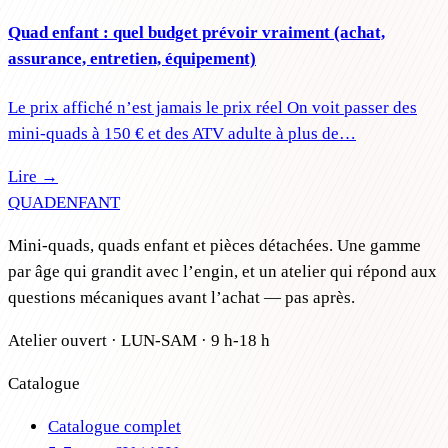
Quad enfant : quel budget prévoir vraiment (achat,
assurance, entretien, équipement)
Le prix affiché n’est jamais le prix réel On voit passer des
mini-quads à 150 € et des ATV adulte à plus de…
Lire →
QUAD
ENFANT
Mini-quads, quads enfant et pièces détachées. Une gamme
par âge qui grandit avec l’engin, et un atelier qui répond aux
questions mécaniques avant l’achat — pas après.
Atelier ouvert · LUN-SAM · 9 h-18 h
Catalogue
Catalogue complet