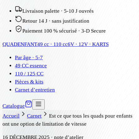
Livraison palette · 5-10 J ouvrés
Retour 14 J · sans justification
Paiement 100 % sécurisé · 3-D Secure
QUAD
ENFANT
49 cc · 110 cc
6V · 12V · KARTS
Par âge · 5-7
49 CC essence
110 / 125 CC
Pièces & kits
Carnet d’entretien
Catalogue
Accueil
Carnet
Est ce que tous les quads pour enfants
ont une option de limitation de vitesse
16 DÉCEMBRE 2025
· note d’atelier