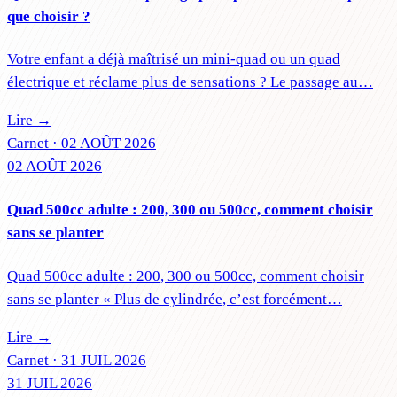
que choisir ?
Votre enfant a déjà maîtrisé un mini-quad ou un quad
électrique et réclame plus de sensations ? Le passage au…
Lire →
Carnet ·
02 AOÛT 2026
02 AOÛT 2026
Quad 500cc adulte : 200, 300 ou 500cc, comment choisir
sans se planter
Quad 500cc adulte : 200, 300 ou 500cc, comment choisir
sans se planter « Plus de cylindrée, c’est forcément…
Lire →
Carnet ·
31 JUIL 2026
31 JUIL 2026