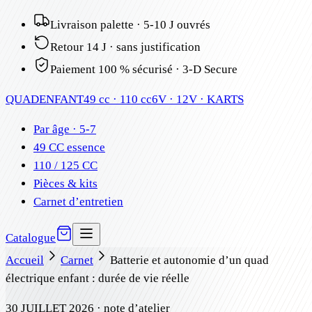
Livraison palette · 5-10 J ouvrés
Retour 14 J · sans justification
Paiement 100 % sécurisé · 3-D Secure
QUAD
ENFANT
49 cc · 110 cc
6V · 12V · KARTS
Par âge · 5-7
49 CC essence
110 / 125 CC
Pièces & kits
Carnet d’entretien
Catalogue
Accueil
Carnet
Batterie et autonomie d’un quad
électrique enfant : durée de vie réelle
30 JUILLET 2026
· note d’atelier