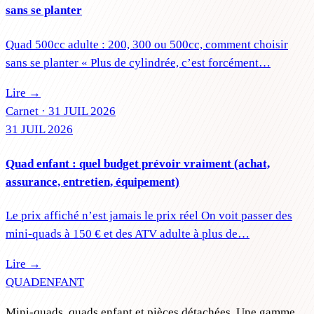
sans se planter
Quad 500cc adulte : 200, 300 ou 500cc, comment choisir
sans se planter « Plus de cylindrée, c’est forcément…
Lire →
Carnet ·
31 JUIL 2026
31 JUIL 2026
Quad enfant : quel budget prévoir vraiment (achat,
assurance, entretien, équipement)
Le prix affiché n’est jamais le prix réel On voit passer des
mini-quads à 150 € et des ATV adulte à plus de…
Lire →
QUAD
ENFANT
Mini-quads, quads enfant et pièces détachées. Une gamme