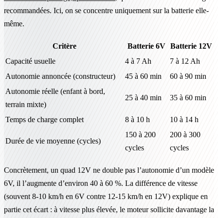
recommandées. Ici, on se concentre uniquement sur la batterie elle-
même.
Critère
Batterie 6V
Batterie 12V
Capacité usuelle
4 à 7 Ah
7 à 12 Ah
Autonomie annoncée (constructeur)
45 à 60 min
60 à 90 min
Autonomie réelle (enfant à bord,
25 à 40 min
35 à 60 min
terrain mixte)
Temps de charge complet
8 à 10 h
10 à 14 h
150 à 200
200 à 300
Durée de vie moyenne (cycles)
cycles
cycles
Concrètement, un quad 12V ne double pas l’autonomie d’un modèle
6V, il l’augmente d’environ 40 à 60 %. La différence de vitesse
(souvent 8-10 km/h en 6V contre 12-15 km/h en 12V) explique en
partie cet écart : à vitesse plus élevée, le moteur sollicite davantage la