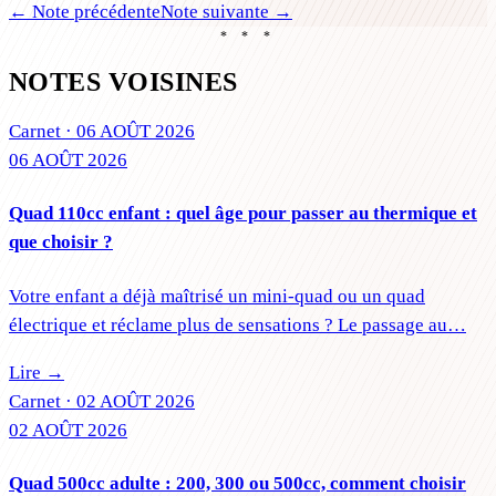
← Note précédente
Note suivante →
* * *
NOTES VOISINES
Carnet ·
06 AOÛT 2026
06 AOÛT 2026
Quad 110cc enfant : quel âge pour passer au thermique et
que choisir ?
Votre enfant a déjà maîtrisé un mini-quad ou un quad
électrique et réclame plus de sensations ? Le passage au…
Lire →
Carnet ·
02 AOÛT 2026
02 AOÛT 2026
Quad 500cc adulte : 200, 300 ou 500cc, comment choisir