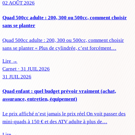
02 AOÛT 2026
Quad 500cc adulte : 200, 300 ou 500cc, comment choisir
sans se planter
Quad 500cc adulte : 200, 300 ou 500cc, comment choisir
sans se planter « Plus de cylindrée, c’est forcément…
Lire →
Carnet ·
31 JUIL 2026
31 JUIL 2026
Quad enfant : quel budget prévoir vraiment (achat,
assurance, entretien, équipement)
Le prix affiché n’est jamais le prix réel On voit passer des
mini-quads à 150 € et des ATV adulte à plus de…
Lire →