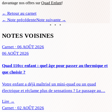
davantage nos offres sur
Quad Enfant
!
← Retour au carnet
← Note précédente
Note suivante →
* * *
NOTES VOISINES
Carnet ·
06 AOÛT 2026
06 AOÛT 2026
Quad 110cc enfant : quel âge pour passer au thermique et
que choisir ?
Votre enfant a déjà maîtrisé un mini-quad ou un quad
électrique et réclame plus de sensations ? Le passage au…
Lire →
Carnet ·
02 AOÛT 2026