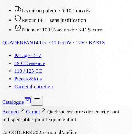
Livraison palette · 5-10 J ouvrés
Retour 14 J · sans justification
Paiement 100 % sécurisé · 3-D Secure
QUAD
ENFANT
49 cc · 110 cc
6V · 12V · KARTS
Par âge · 5-7
49 CC essence
110 / 125 CC
Pièces & kits
Carnet d’entretien
Catalogue
Accueil
Carnet
Quels accessoires de securite sont
indispensables pour le quad enfant
22 OCTOBRE 2025
· note d’atelier