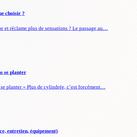
e choisir ?
ue et réclame plus de sensations ? Le passage au…
s se planter
se planter « Plus de cylindrée, c’est forcément…
ce, entretien, équipement)