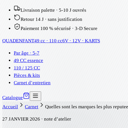
Livraison palette · 5-10 J ouvrés
Retour 14 J · sans justification
Paiement 100 % sécurisé · 3-D Secure
QUAD
ENFANT
49 cc · 110 cc
6V · 12V · KARTS
Par âge · 5-7
49 CC essence
110 / 125 CC
Pièces & kits
Carnet d’entretien
Catalogue
Accueil
Carnet
Quelles sont les marques les plus repute
27 JANVIER 2026
· note d’atelier