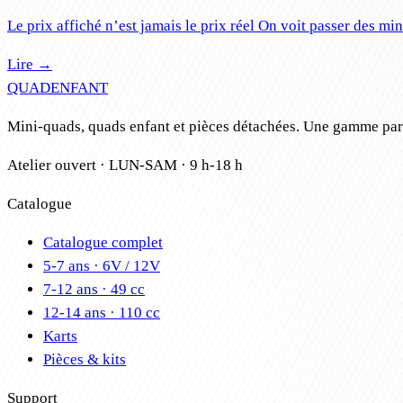
Le prix affiché n’est jamais le prix réel On voit passer des m
Lire →
QUAD
ENFANT
Mini-quads, quads enfant et pièces détachées. Une gamme par â
Atelier ouvert · LUN-SAM · 9 h-18 h
Catalogue
Catalogue complet
5-7 ans · 6V / 12V
7-12 ans · 49 cc
12-14 ans · 110 cc
Karts
Pièces & kits
Support