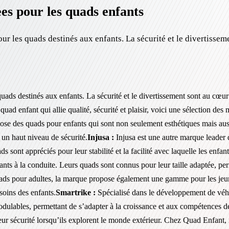
ees pour les quads enfants
r les quads destinés aux enfants. La sécurité et le divertissem
ads destinés aux enfants. La sécurité et le divertissement sont au cœur
uad enfant qui allie qualité, sécurité et plaisir, voici une sélection d
 des quads pour enfants qui sont non seulement esthétiques mais aussi
 un haut niveau de sécurité.
Injusa :
Injusa est une autre marque leader 
sont appréciés pour leur stabilité et la facilité avec laquelle les enfant
nfants à la conduite. Leurs quads sont connus pour leur taille adaptée, p
ads pour adultes, la marque propose également une gamme pour les jeune
soins des enfants.
Smartrike :
Spécialisé dans le développement de véhi
dulables, permettant de s’adapter à la croissance et aux compétences de v
leur sécurité lorsqu’ils explorent le monde extérieur. Chez Quad Enfan