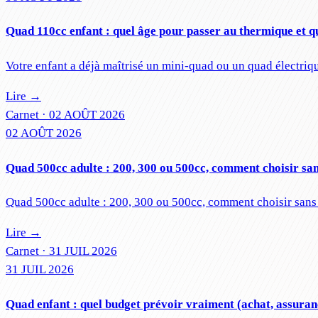
Quad 110cc enfant : quel âge pour passer au thermique et qu
Votre enfant a déjà maîtrisé un mini-quad ou un quad électriq
Lire →
Carnet ·
02 AOÛT 2026
02 AOÛT 2026
Quad 500cc adulte : 200, 300 ou 500cc, comment choisir san
Quad 500cc adulte : 200, 300 ou 500cc, comment choisir sans 
Lire →
Carnet ·
31 JUIL 2026
31 JUIL 2026
Quad enfant : quel budget prévoir vraiment (achat, assuran