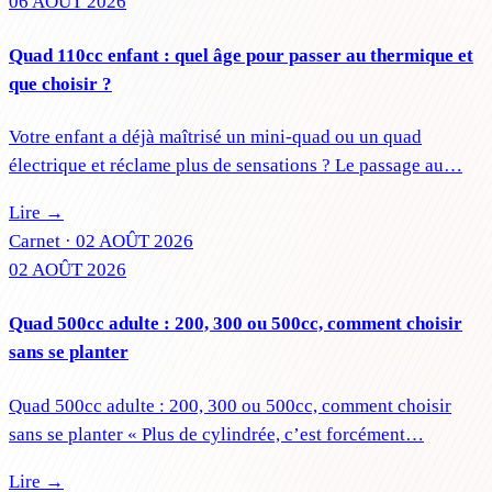
06 AOÛT 2026
Quad 110cc enfant : quel âge pour passer au thermique et
que choisir ?
Votre enfant a déjà maîtrisé un mini-quad ou un quad
électrique et réclame plus de sensations ? Le passage au…
Lire →
Carnet ·
02 AOÛT 2026
02 AOÛT 2026
Quad 500cc adulte : 200, 300 ou 500cc, comment choisir
sans se planter
Quad 500cc adulte : 200, 300 ou 500cc, comment choisir
sans se planter « Plus de cylindrée, c’est forcément…
Lire →