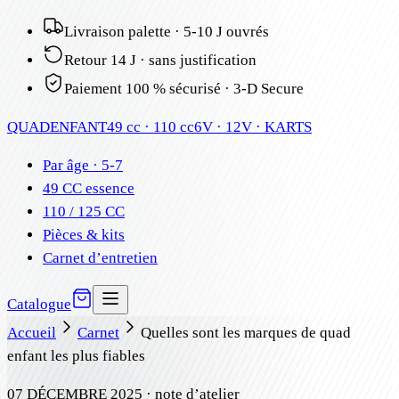
Livraison palette · 5-10 J ouvrés
Retour 14 J · sans justification
Paiement 100 % sécurisé · 3-D Secure
QUAD
ENFANT
49 cc · 110 cc
6V · 12V · KARTS
Par âge · 5-7
49 CC essence
110 / 125 CC
Pièces & kits
Carnet d’entretien
Catalogue
Accueil
Carnet
Quelles sont les marques de quad
enfant les plus fiables
07 DÉCEMBRE 2025
· note d’atelier