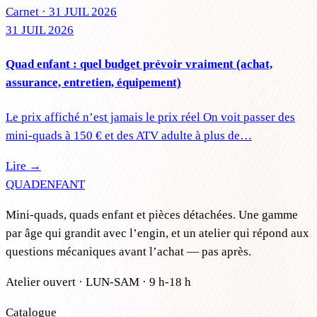
Carnet ·
31 JUIL 2026
31 JUIL 2026
Quad enfant : quel budget prévoir vraiment (achat,
assurance, entretien, équipement)
Le prix affiché n’est jamais le prix réel On voit passer des
mini-quads à 150 € et des ATV adulte à plus de…
Lire →
QUAD
ENFANT
Mini-quads, quads enfant et pièces détachées. Une gamme
par âge qui grandit avec l’engin, et un atelier qui répond aux
questions mécaniques avant l’achat — pas après.
Atelier ouvert · LUN-SAM · 9 h-18 h
Catalogue