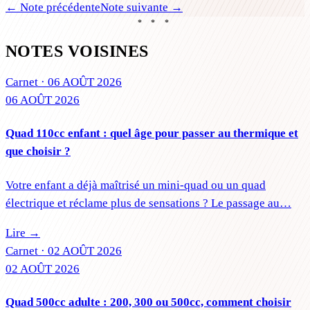
← Note précédente
Note suivante →
* * *
NOTES VOISINES
Carnet ·
06 AOÛT 2026
06 AOÛT 2026
Quad 110cc enfant : quel âge pour passer au thermique et
que choisir ?
Votre enfant a déjà maîtrisé un mini-quad ou un quad
électrique et réclame plus de sensations ? Le passage au…
Lire →
Carnet ·
02 AOÛT 2026
02 AOÛT 2026
Quad 500cc adulte : 200, 300 ou 500cc, comment choisir