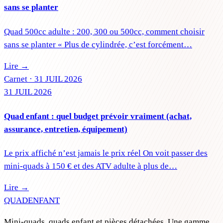
sans se planter
Quad 500cc adulte : 200, 300 ou 500cc, comment choisir
sans se planter « Plus de cylindrée, c’est forcément…
Lire →
Carnet ·
31 JUIL 2026
31 JUIL 2026
Quad enfant : quel budget prévoir vraiment (achat,
assurance, entretien, équipement)
Le prix affiché n’est jamais le prix réel On voit passer des
mini-quads à 150 € et des ATV adulte à plus de…
Lire →
QUAD
ENFANT
Mini-quads, quads enfant et pièces détachées. Une gamme