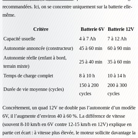
recommandées. Ici, on se concentre uniquement sur la batterie elle-
même.
Critère
Batterie 6V
Batterie 12V
Capacité usuelle
4 à 7 Ah
7 à 12 Ah
Autonomie annoncée (constructeur)
45 à 60 min
60 à 90 min
Autonomie réelle (enfant à bord,
25 à 40 min
35 à 60 min
terrain mixte)
Temps de charge complet
8 à 10 h
10 à 14 h
150 à 200
200 à 300
Durée de vie moyenne (cycles)
cycles
cycles
Concrètement, un quad 12V ne double pas l’autonomie d’un modèle
6V, il l’augmente d’environ 40 à 60 %. La différence de vitesse
(souvent 8-10 km/h en 6V contre 12-15 km/h en 12V) explique en
partie cet écart : à vitesse plus élevée, le moteur sollicite davantage la