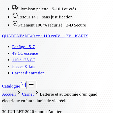
Livraison palette · 5-10 J ouvrés
Retour 14 J · sans justification
Paiement 100 % sécurisé · 3-D Secure
QUAD
ENFANT
49 cc · 110 cc
6V · 12V · KARTS
Par âge · 5-7
49 CC essence
110 / 125 CC
Pièces & kits
Carnet d’entretien
Catalogue
Accueil
Carnet
Batterie et autonomie d’un quad
électrique enfant : durée de vie réelle
30 JUILLET 2026
· note d’atelier