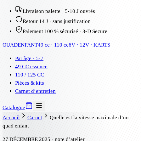
Livraison palette · 5-10 J ouvrés
Retour 14 J · sans justification
Paiement 100 % sécurisé · 3-D Secure
QUAD
ENFANT
49 cc · 110 cc
6V · 12V · KARTS
Par âge · 5-7
49 CC essence
110 / 125 CC
Pièces & kits
Carnet d’entretien
Catalogue
Accueil
Carnet
Quelle est la vitesse maximale d’un
quad enfant
27 DÉCEMBRE 2025
· note d’atelier