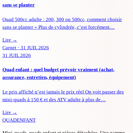
sans se planter
Quad 500cc adulte : 200, 300 ou 500cc, comment choisir
sans se planter « Plus de cylindrée, c’est forcément…
Lire →
Carnet ·
31 JUIL 2026
31 JUIL 2026
Quad enfant : quel budget prévoir vraiment (achat,
assurance, entretien, équipement)
Le prix affiché n’est jamais le prix réel On voit passer des
mini-quads à 150 € et des ATV adulte à plus de…
Lire →
QUAD
ENFANT
Mini-quads, quads enfant et pièces détachées. Une gamme