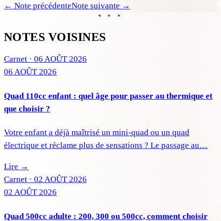
← Note précédente
Note suivante →
* * *
NOTES VOISINES
Carnet ·
06 AOÛT 2026
06 AOÛT 2026
Quad 110cc enfant : quel âge pour passer au thermique et
que choisir ?
Votre enfant a déjà maîtrisé un mini-quad ou un quad
électrique et réclame plus de sensations ? Le passage au…
Lire →
Carnet ·
02 AOÛT 2026
02 AOÛT 2026
Quad 500cc adulte : 200, 300 ou 500cc, comment choisir