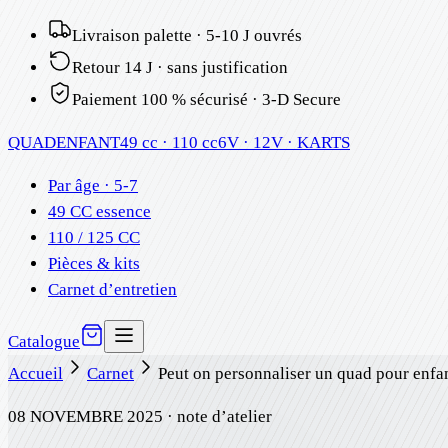
Livraison palette · 5-10 J ouvrés
Retour 14 J · sans justification
Paiement 100 % sécurisé · 3-D Secure
QUAD
ENFANT
49 cc · 110 cc
6V · 12V · KARTS
Par âge · 5-7
49 CC essence
110 / 125 CC
Pièces & kits
Carnet d’entretien
Catalogue
Accueil
Carnet
Peut on personnaliser un quad pour enfa
08 NOVEMBRE 2025
· note d’atelier