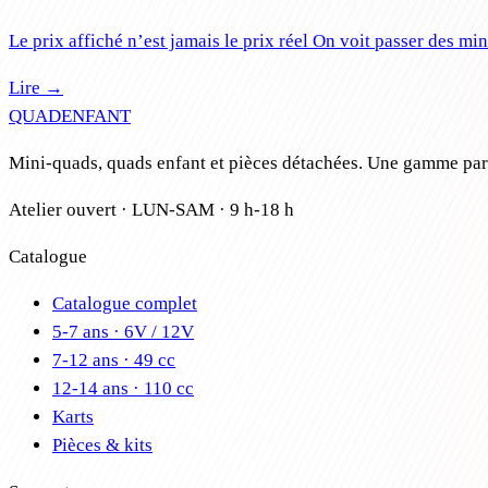
Le prix affiché n’est jamais le prix réel On voit passer des m
Lire →
QUAD
ENFANT
Mini-quads, quads enfant et pièces détachées. Une gamme par â
Atelier ouvert · LUN-SAM · 9 h-18 h
Catalogue
Catalogue complet
5-7 ans · 6V / 12V
7-12 ans · 49 cc
12-14 ans · 110 cc
Karts
Pièces & kits