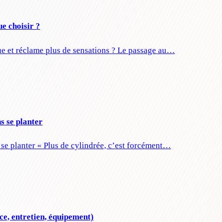
e choisir ?
ue et réclame plus de sensations ? Le passage au…
s se planter
se planter « Plus de cylindrée, c’est forcément…
ce, entretien, équipement)