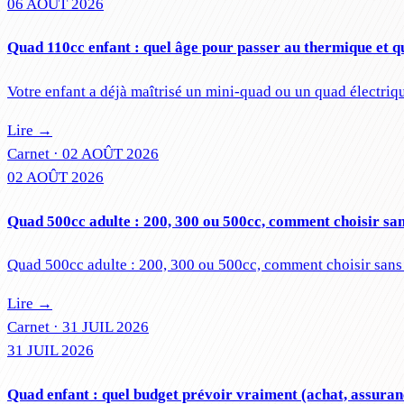
06 AOÛT 2026
Quad 110cc enfant : quel âge pour passer au thermique et qu
Votre enfant a déjà maîtrisé un mini-quad ou un quad électriq
Lire →
Carnet ·
02 AOÛT 2026
02 AOÛT 2026
Quad 500cc adulte : 200, 300 ou 500cc, comment choisir san
Quad 500cc adulte : 200, 300 ou 500cc, comment choisir sans 
Lire →
Carnet ·
31 JUIL 2026
31 JUIL 2026
Quad enfant : quel budget prévoir vraiment (achat, assuran