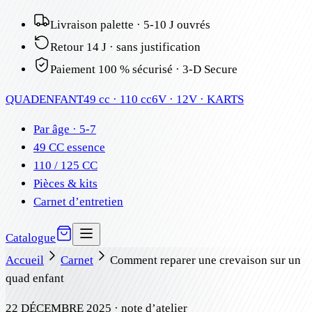
Livraison palette · 5-10 J ouvrés
Retour 14 J · sans justification
Paiement 100 % sécurisé · 3-D Secure
QUAD
ENFANT
49 cc · 110 cc
6V · 12V · KARTS
Par âge · 5-7
49 CC essence
110 / 125 CC
Pièces & kits
Carnet d’entretien
Catalogue
Accueil
Carnet
Comment reparer une crevaison sur un
quad enfant
22 DÉCEMBRE 2025
· note d’atelier