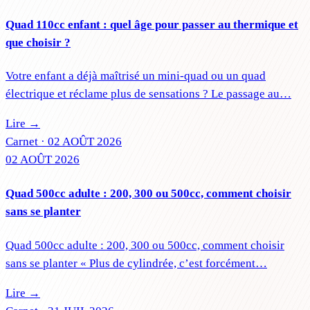
Quad 110cc enfant : quel âge pour passer au thermique et
que choisir ?
Votre enfant a déjà maîtrisé un mini-quad ou un quad
électrique et réclame plus de sensations ? Le passage au…
Lire →
Carnet ·
02 AOÛT 2026
02 AOÛT 2026
Quad 500cc adulte : 200, 300 ou 500cc, comment choisir
sans se planter
Quad 500cc adulte : 200, 300 ou 500cc, comment choisir
sans se planter « Plus de cylindrée, c’est forcément…
Lire →