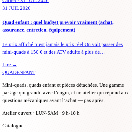
Carnet ·
31 JUIL 2026
31 JUIL 2026
Quad enfant : quel budget prévoir vraiment (achat,
assurance, entretien, équipement)
Le prix affiché n’est jamais le prix réel On voit passer des
mini-quads à 150 € et des ATV adulte à plus de…
Lire →
QUAD
ENFANT
Mini-quads, quads enfant et pièces détachées. Une gamme
par âge qui grandit avec l’engin, et un atelier qui répond aux
questions mécaniques avant l’achat — pas après.
Atelier ouvert · LUN-SAM · 9 h-18 h
Catalogue