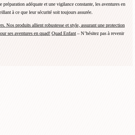
 préparation adéquate et une vigilance constante, les aventures en
lant à ce que leur sécurité soit toujours assurée.
s. Nos produits allient robustesse et style, assurant une protection
pour ses aventures en quad!
Quad Enfant
– N’hésitez pas à revenir