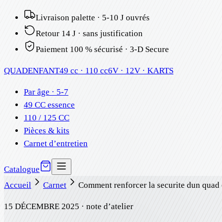
Livraison palette · 5-10 J ouvrés
Retour 14 J · sans justification
Paiement 100 % sécurisé · 3-D Secure
QUAD
ENFANT
49 cc · 110 cc
6V · 12V · KARTS
Par âge · 5-7
49 CC essence
110 / 125 CC
Pièces & kits
Carnet d’entretien
Catalogue
Accueil
Carnet
Comment renforcer la securite dun quad e
15 DÉCEMBRE 2025
· note d’atelier