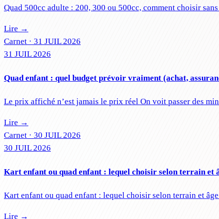
Quad 500cc adulte : 200, 300 ou 500cc, comment choisir sans 
Lire →
Carnet ·
31 JUIL 2026
31 JUIL 2026
Quad enfant : quel budget prévoir vraiment (achat, assuran
Le prix affiché n’est jamais le prix réel On voit passer des m
Lire →
Carnet ·
30 JUIL 2026
30 JUIL 2026
Kart enfant ou quad enfant : lequel choisir selon terrain et 
Kart enfant ou quad enfant : lequel choisir selon terrain et â
Lire →