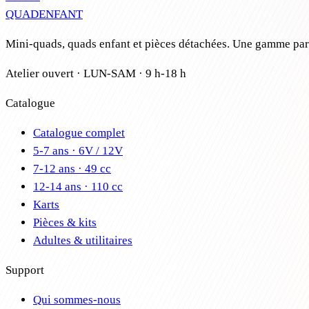
QUAD
ENFANT
Mini-quads, quads enfant et pièces détachées. Une gamme par â
Atelier ouvert · LUN-SAM · 9 h-18 h
Catalogue
Catalogue complet
5-7 ans · 6V / 12V
7-12 ans · 49 cc
12-14 ans · 110 cc
Karts
Pièces & kits
Adultes & utilitaires
Support
Qui sommes-nous