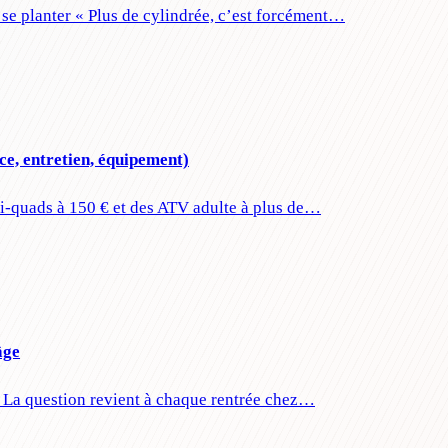
se planter « Plus de cylindrée, c’est forcément…
ce, entretien, équipement)
ini-quads à 150 € et des ATV adulte à plus de…
âge
ge La question revient à chaque rentrée chez…