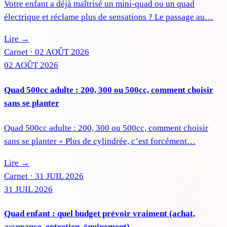
Votre enfant a déjà maîtrisé un mini-quad ou un quad
électrique et réclame plus de sensations ? Le passage au…
Lire →
Carnet ·
02 AOÛT 2026
02 AOÛT 2026
Quad 500cc adulte : 200, 300 ou 500cc, comment choisir
sans se planter
Quad 500cc adulte : 200, 300 ou 500cc, comment choisir
sans se planter « Plus de cylindrée, c’est forcément…
Lire →
Carnet ·
31 JUIL 2026
31 JUIL 2026
Quad enfant : quel budget prévoir vraiment (achat,
assurance, entretien, équipement)