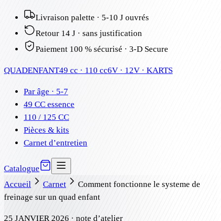
Livraison palette · 5-10 J ouvrés
Retour 14 J · sans justification
Paiement 100 % sécurisé · 3-D Secure
QUAD
ENFANT
49 cc · 110 cc
6V · 12V · KARTS
Par âge · 5-7
49 CC essence
110 / 125 CC
Pièces & kits
Carnet d’entretien
Catalogue
Accueil
Carnet
Comment fonctionne le systeme de
freinage sur un quad enfant
25 JANVIER 2026
· note d’atelier