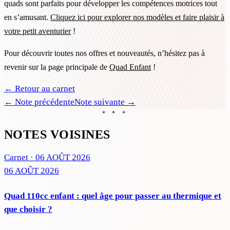
quads sont parfaits pour développer les compétences motrices tout
en s’amusant.
Cliquez ici pour explorer nos modèles et faire plaisir à
votre petit aventurier
!
Pour découvrir toutes nos offres et nouveautés, n’hésitez pas à
revenir sur la page principale de
Quad Enfant
!
← Retour au carnet
← Note précédente
Note suivante →
* * *
NOTES VOISINES
Carnet ·
06 AOÛT 2026
06 AOÛT 2026
Quad 110cc enfant : quel âge pour passer au thermique et
que choisir ?