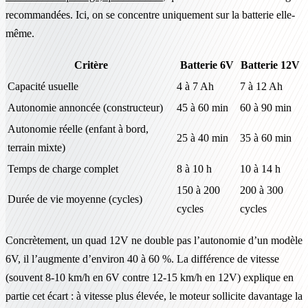
recommandées. Ici, on se concentre uniquement sur la batterie elle-
même.
Critère
Batterie 6V
Batterie 12V
Capacité usuelle
4 à 7 Ah
7 à 12 Ah
Autonomie annoncée (constructeur)
45 à 60 min
60 à 90 min
Autonomie réelle (enfant à bord,
25 à 40 min
35 à 60 min
terrain mixte)
Temps de charge complet
8 à 10 h
10 à 14 h
150 à 200
200 à 300
Durée de vie moyenne (cycles)
cycles
cycles
Concrètement, un quad 12V ne double pas l’autonomie d’un modèle
6V, il l’augmente d’environ 40 à 60 %. La différence de vitesse
(souvent 8-10 km/h en 6V contre 12-15 km/h en 12V) explique en
partie cet écart : à vitesse plus élevée, le moteur sollicite davantage la