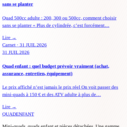
sans se planter
Quad 500cc adulte : 200, 300 ou 500cc, comment choisir
sans se planter « Plus de cylindrée, c’est forcément…
Lire →
Carnet ·
31 JUIL 2026
31 JUIL 2026
Quad enfant : quel budget prévoir vraiment (achat,
assurance, entretien, équipement)
Le prix affiché n’est jamais le prix réel On voit passer des
mini-quads à 150 € et des ATV adulte à plus de…
Lire →
QUAD
ENFANT
Mini-quads, quads enfant et pièces détachées. Une gamme