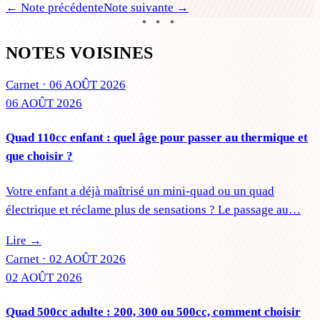
← Note précédente
Note suivante →
* * *
NOTES VOISINES
Carnet ·
06 AOÛT 2026
06 AOÛT 2026
Quad 110cc enfant : quel âge pour passer au thermique et
que choisir ?
Votre enfant a déjà maîtrisé un mini-quad ou un quad
électrique et réclame plus de sensations ? Le passage au…
Lire →
Carnet ·
02 AOÛT 2026
02 AOÛT 2026
Quad 500cc adulte : 200, 300 ou 500cc, comment choisir