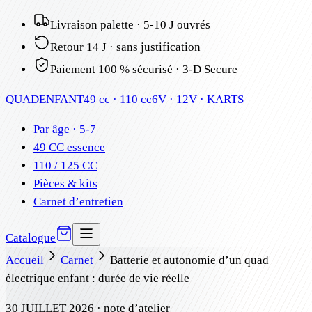
Livraison palette · 5-10 J ouvrés
Retour 14 J · sans justification
Paiement 100 % sécurisé · 3-D Secure
QUAD
ENFANT
49 cc · 110 cc
6V · 12V · KARTS
Par âge · 5-7
49 CC essence
110 / 125 CC
Pièces & kits
Carnet d’entretien
Catalogue
Accueil
Carnet
Batterie et autonomie d’un quad
électrique enfant : durée de vie réelle
30 JUILLET 2026
· note d’atelier