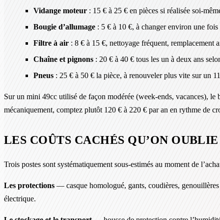
Vidange moteur
: 15 € à 25 € en pièces si réalisée soi-mêm
Bougie d’allumage
: 5 € à 10 €, à changer environ une fois 
Filtre à air
: 8 € à 15 €, nettoyage fréquent, remplacement a
Chaîne et pignons
: 20 € à 40 € tous les un à deux ans selon
Pneus
: 25 € à 50 € la pièce, à renouveler plus vite sur un 
Sur un mini 49cc utilisé de façon modérée (week-ends, vacances), le b
mécaniquement, comptez plutôt 120 € à 220 € par an en rythme de cro
LES COÛTS CACHÉS QU’ON OUBLIE
Trois postes sont systématiquement sous-estimés au moment de l’acha
Les protections
— casque homologué, gants, coudières, genouillères 
électrique.
Le stockage et le transport
— housse de protection contre l’humidité