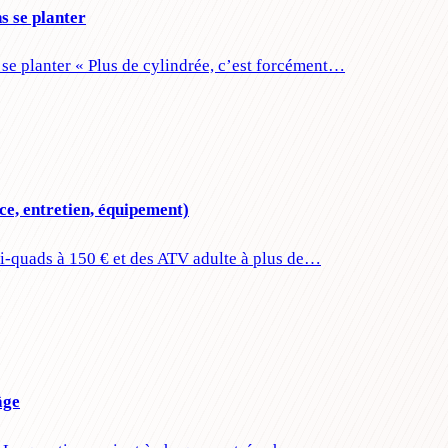
s se planter
se planter « Plus de cylindrée, c’est forcément…
ce, entretien, équipement)
ini-quads à 150 € et des ATV adulte à plus de…
âge