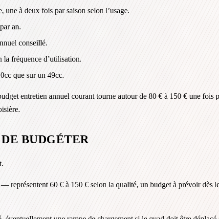
e, une à deux fois par saison selon l’usage.
par an.
nnuel conseillé.
 la fréquence d’utilisation.
110cc que sur un 49cc.
udget entretien annuel courant tourne autour de 80 € à 150 € une fois p
isière.
 DE BUDGÉTER
t.
— représentent 60 € à 150 € selon la qualité, un budget à prévoir dè
, éventuellement une rampe de chargement si le quad doit être déplacé