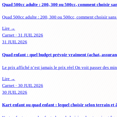
Quad 500cc adulte : 200, 300 ou 500cc, comment choisir san
Quad 500cc adulte : 200, 300 ou 500cc, comment choisir sans 
Lire →
Carnet ·
31 JUIL 2026
31 JUIL 2026
Quad enfant : quel budget prévoir vraiment (achat, assuran
Le prix affiché n’est jamais le prix réel On voit passer des m
Lire →
Carnet ·
30 JUIL 2026
30 JUIL 2026
Kart enfant ou quad enfant : lequel choisir selon terrain et 