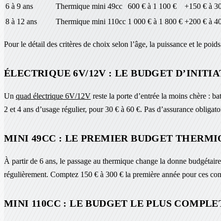
6 à 9 ans
Thermique mini 49cc
600 € à 1 100 €
+150 € à 3
8 à 12 ans
Thermique mini 110cc
1 000 € à 1 800 €
+200 € à 4
Pour le détail des critères de choix selon l’âge, la puissance et le poid
ÉLECTRIQUE 6V/12V : LE BUDGET D’INITI
Un
quad électrique 6V/12V
reste la porte d’entrée la moins chère : b
2 et 4 ans d’usage régulier, pour 30 € à 60 €. Pas d’assurance obligatoire
MINI 49CC : LE PREMIER BUDGET THERM
À partir de 6 ans, le passage au thermique change la donne budgétair
régulièrement. Comptez 150 € à 300 € la première année pour ces conso
MINI 110CC : LE BUDGET LE PLUS COMPLE