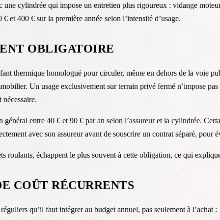
ec une cylindrée qui impose un entretien plus rigoureux : vidange moteur,
€ et 400 € sur la première année selon l’intensité d’usage.
MENT OBLIGATOIRE
nfant thermique homologué pour circuler, même en dehors de la voie publi
immobilier. Un usage exclusivement sur terrain privé fermé n’impose pas
t nécessaire.
néral entre 40 € et 90 € par an selon l’assureur et la cylindrée. Certa
ectement avec son assureur avant de souscrire un contrat séparé, pour é
ts roulants, échappent le plus souvent à cette obligation, ce qui expliqu
 DE COÛT RÉCURRENTS
réguliers qu’il faut intégrer au budget annuel, pas seulement à l’achat :