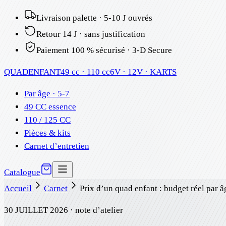
Livraison palette · 5-10 J ouvrés
Retour 14 J · sans justification
Paiement 100 % sécurisé · 3-D Secure
QUAD
ENFANT
49 cc · 110 cc
6V · 12V · KARTS
Par âge · 5-7
49 CC essence
110 / 125 CC
Pièces & kits
Carnet d’entretien
Catalogue
Accueil
Carnet
Prix d’un quad enfant : budget réel par â
30 JUILLET 2026
· note d’atelier