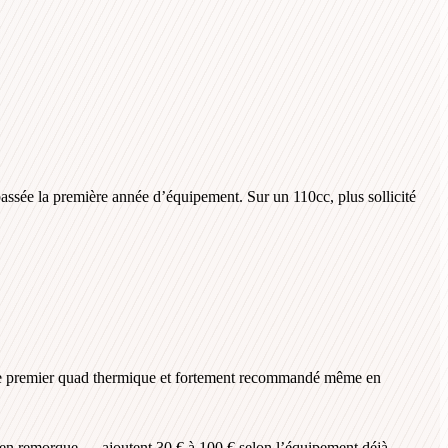
assée la première année d’équipement. Sur un 110cc, plus sollicité
s le premier quad thermique et fortement recommandé même en
 en remorque — ajoutent 30 € à 100 € selon l’équipement déjà